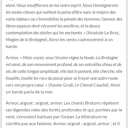
aimé. Nous insufflerons en toi notre esprit. Nous t’enseignerons
les seules choses qui vaillent la peine d’être sues: le mépris des
vains labeurs où s’immobilise la pensée des hommes, l’amour des
libres espaces dont vécurent tes ancêtres, et la douce
contemplation des étoiles qui les enchanta.
» (Anatole Le Braz,
Magies de la Bretagne
). Ainsi les vents s’adressèrent à un
barde.
Armor. «
Mais voyez, sous l’écume règne la houle. La Bretagne
est ainsi, de son mouvement profond, de ses entrailles d’eau et de
sel, de cette longue amplitude, elle bat le ponant, elle cherche, elle
fouaille, fouille les rocs du passé pour se frayer une autre route
vers son propre cœur.
» (Xavier Grall,
Le Cheval Couché
). Ainsi
un barde parla de la mer.
Armor, argoat ; argoat, armor. Les chants Bretons répètent
ces légendes nées des forêts profondes et qui, portées par le
vent, s’envolent battues par l’océan. La littérature ne
s’arrête pas aux falaises. Armor, argoat ; argoat, armor ; et il