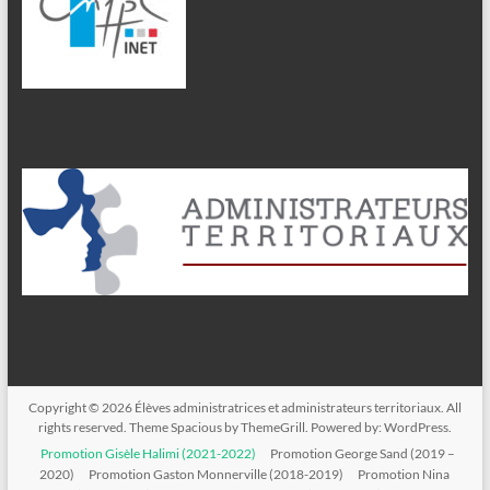
Copyright © 2026
Élèves administratrices et administrateurs territoriaux
. All
rights reserved. Theme
Spacious
by ThemeGrill. Powered by:
WordPress
.
Promotion Gisèle Halimi (2021-2022)
Promotion George Sand (2019 –
2020)
Promotion Gaston Monnerville (2018-2019)
Promotion Nina