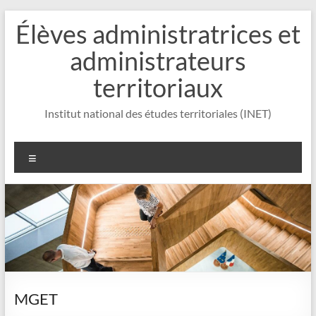
Aller
Élèves administratrices et
au
contenu
administrateurs
territoriaux
Institut national des études territoriales (INET)
Menu
MGET