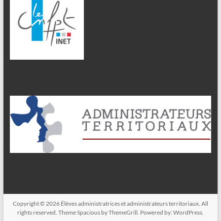
Copyright © 2026
Élèves administratrices et administrateurs territoriaux
. All
rights reserved. Theme
Spacious
by ThemeGrill. Powered by:
WordPress
.