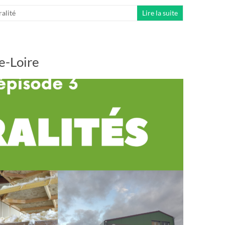
alité
Lire la suite
te-Loire