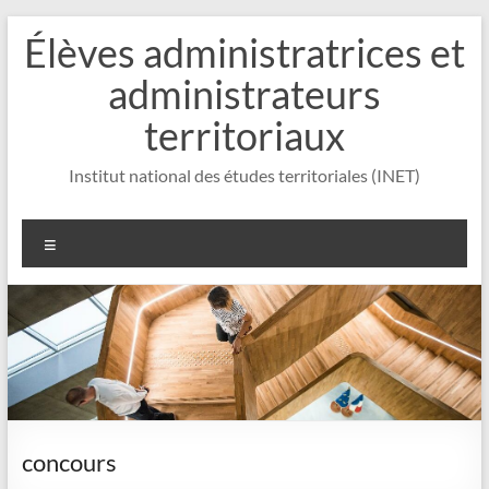
Aller
Élèves administratrices et
au
contenu
administrateurs
territoriaux
Institut national des études territoriales (INET)
Menu
concours