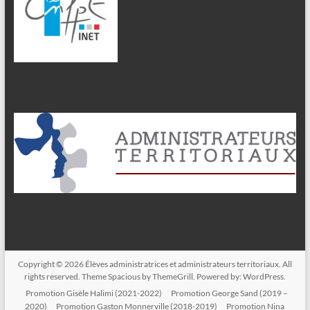
Copyright © 2026
Élèves administratrices et administrateurs territoriaux
. All
rights reserved. Theme
Spacious
by ThemeGrill. Powered by:
WordPress
.
Promotion Gisèle Halimi (2021-2022)
Promotion George Sand (2019 –
2020)
Promotion Gaston Monnerville (2018-2019)
Promotion Nina