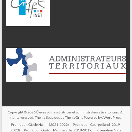
Copyright © 2026
Élèves administratrices et administrateurs territoriaux
. All
rights reserved. Theme
Spacious
by ThemeGrill. Powered by:
WordPress
.
Promotion Gisèle Halimi (2021-2022)
Promotion George Sand (2019 –
2020)
Promotion Gaston Monnerville (2018-2019)
Promotion Nina