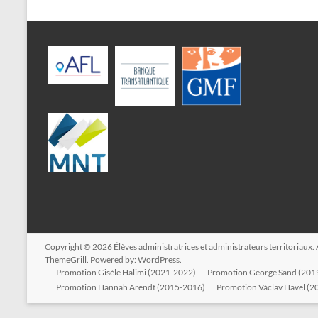
Copyright © 2026
Élèves administratrices et administrateurs territoriaux
.
ThemeGrill. Powered by:
WordPress
.
Promotion Gisèle Halimi (2021-2022)
Promotion George Sand (201
Promotion Hannah Arendt (2015-2016)
Promotion Václav Havel (