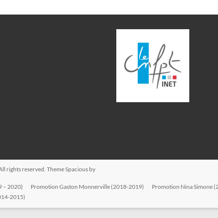
 All rights reserved. Theme
Spacious
by
9 – 2020)
Promotion Gaston Monnerville (2018-2019)
Promotion Nina Simone (
2014-2015)