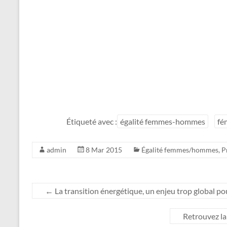
Étiqueté avec :
égalité femmes-hommes
fé
admin
8 Mar 2015
Égalité femmes/hommes
,
P
←
La transition énergétique, un enjeu trop global pour
Retrouvez la