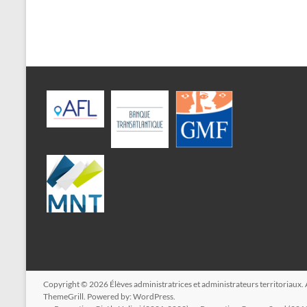
Copyright © 2026
Élèves administratrices et administrateurs territoriaux
.
ThemeGrill. Powered by:
WordPress
.