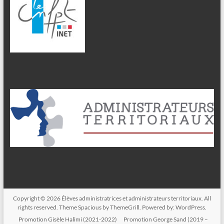
Copyright © 2026
Élèves administratrices et administrateurs territoriaux
. All
rights reserved. Theme
Spacious
by ThemeGrill. Powered by:
WordPress
.
Promotion Gisèle Halimi (2021-2022)
Promotion George Sand (2019 –